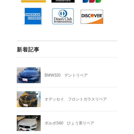
新着記事
BMW320 デントリペア
オデッセイ フロントガラスリペア
ボルボS60 ひょう害リペア