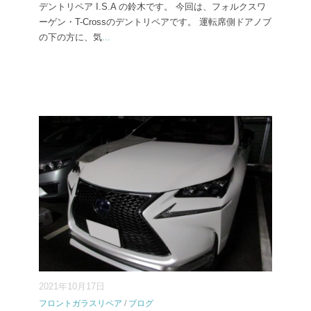
デントリペア I.S.A の鈴木です。 今回は、フォルクスワ
ーゲン・T-Crossのデントリペアです。 運転席側ドアノブ
の下の方に、気
...
2021年10月17日
フロントガラスリペア
/
ブログ