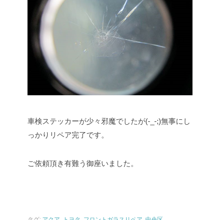
車検ステッカーが少々邪魔でしたが(-_-;)無事にし
っかりリペア完了です。
ご依頼頂き有難う御座いました。
タグ:
アクア
,
トヨタ
,
フロントガラスリペア
,
中央区