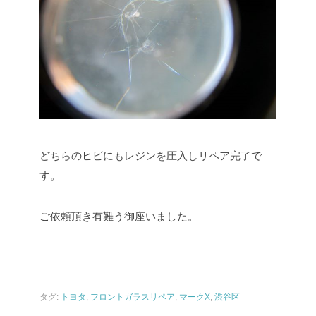
どちらのヒビにもレジンを圧入しリペア完了で
す。
ご依頼頂き有難う御座いました。
タグ:
トヨタ
,
フロントガラスリペア
,
マークX
,
渋谷区