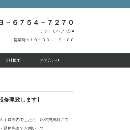
３－６７５４－７２７０
デントリペア I.S.A
営業時間１０：００～１９：００
会社概要
お問合わせ
張修理致します】
５キロ圏内でしたら、出張費無料にて
・勤務先までお伺いして