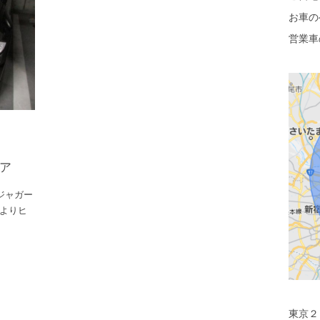
お車の
営業車
ペア
、ジャガー
によりヒ
東京２