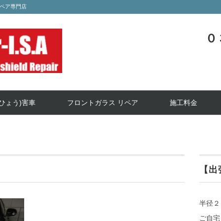
ペア専門店
０
ひょう)害車
フロントガラス リペア
施工料金
【出
半径２
ご自宅