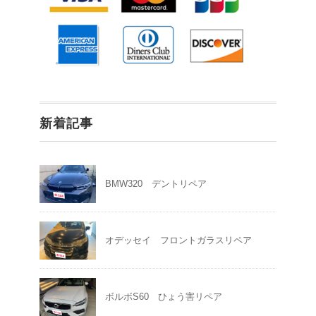
新着記事
BMW320 デントリペア
オデッセイ フロントガラスリペア
ボルボS60 ひょう害リペア