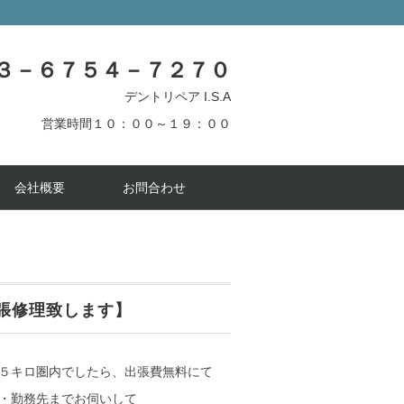
３－６７５４－７２７０
デントリペア I.S.A
営業時間１０：００～１９：００
会社概要
お問合わせ
張修理致します】
５キロ圏内でしたら、出張費無料にて
・勤務先までお伺いして