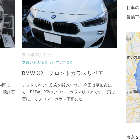
お車の
営業車
2023年03月19日
フロントガラスリペア
/
ブログ
BMW X2 フロントガラスリペア
中央区に
デントリペア I.S.A の鈴木です。 今回は草加市に
。 飛び石
て、BMW・X2のフロントガラスリペアです。 飛び
石によりフロントガラス下部にヒ
...
東京２