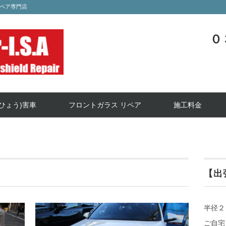
ペア専門店
０
ひょう)害車
フロントガラス リペア
施工料金
【出
半径２
ご自宅