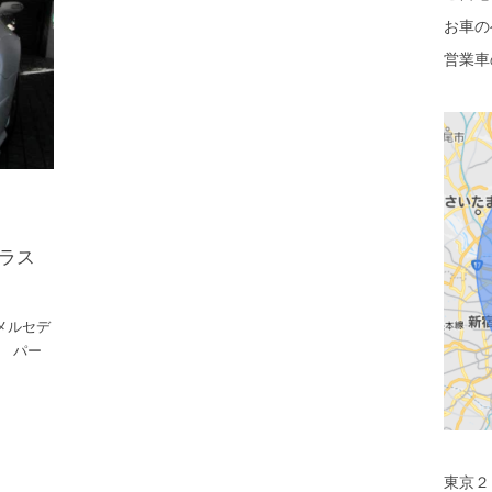
お車の
営業車
ガラス
、メルセデ
。 パー
東京２