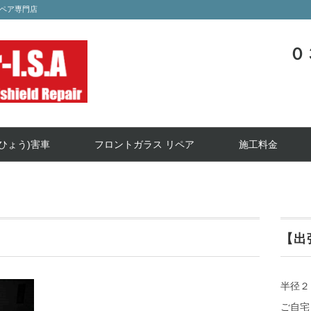
ペア専門店
０
ひょう)害車
フロントガラス リペア
施工料金
【出
半径２
ご自宅