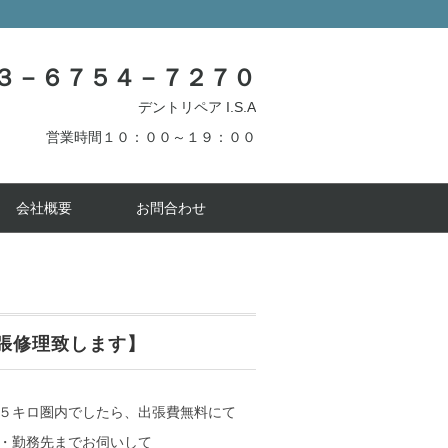
３－６７５４－７２７０
デントリペア I.S.A
営業時間１０：００～１９：００
会社概要
お問合わせ
張修理致します】
５キロ圏内でしたら、出張費無料にて
・勤務先までお伺いして