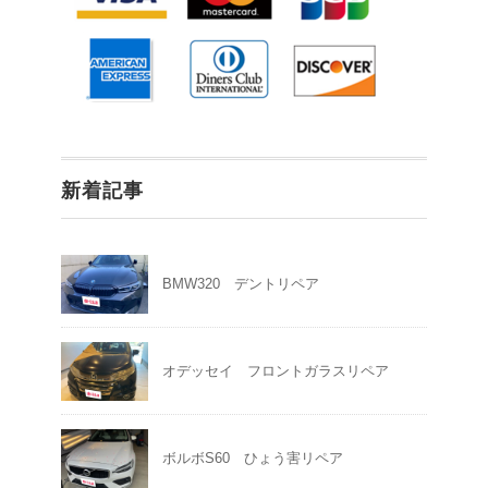
新着記事
BMW320 デントリペア
オデッセイ フロントガラスリペア
ボルボS60 ひょう害リペア