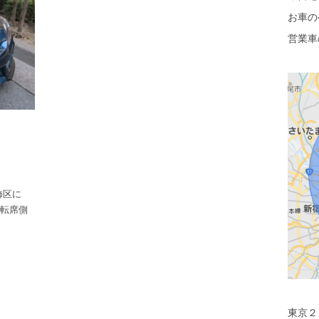
お車の
営業車
飾区に
運転席側
東京２