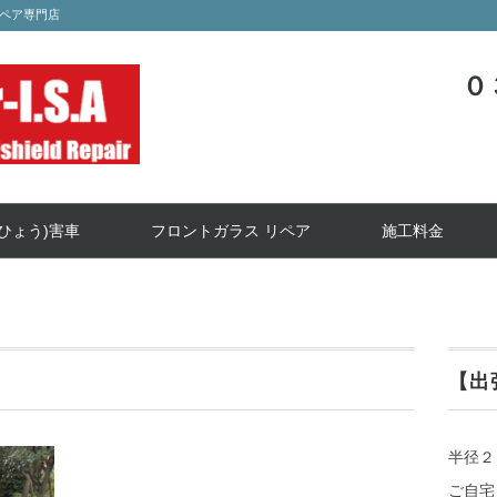
ペア専門店
０
ひょう)害車
フロントガラス リペア
施工料金
【出
半径２
ご自宅