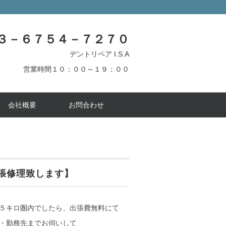
３－６７５４－７２７０
デントリペア I.S.A
営業時間１０：００～１９：００
会社概要
お問合わせ
張修理致します】
５キロ圏内でしたら、出張費無料にて
・勤務先までお伺いして