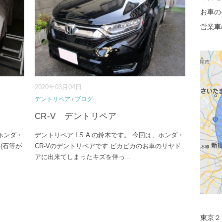
お車の
営業車
2020年03月04日
デントリペア
/
ブログ
CR-V デントリペア
、ホンダ・
デントリペア I.S.A の鈴木です。 今回は、ホンダ・
(石等が
CR-Vのデントリペアです ピカピカのお車のリヤド
アに出来てしまったキズを伴っ
...
東京２