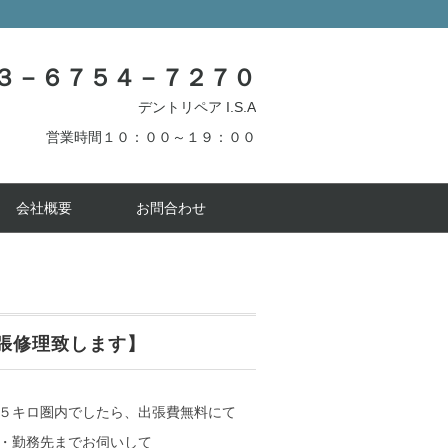
３－６７５４－７２７０
デントリペア I.S.A
営業時間１０：００～１９：００
会社概要
お問合わせ
張修理致します】
５キロ圏内でしたら、出張費無料にて
・勤務先までお伺いして