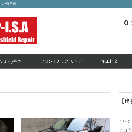
ペア専門店
０
ひょう)害車
フロントガラス リペア
施工料金
【出
半径２
ご自宅