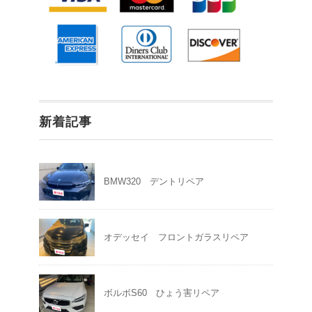
新着記事
BMW320 デントリペア
オデッセイ フロントガラスリペア
ボルボS60 ひょう害リペア