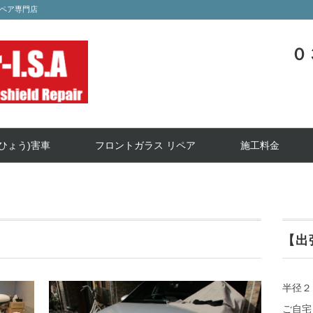
ペア専門店
０
ひょう)害車
フロントガラス リペア
施工料金
【出
半径２
ご自宅