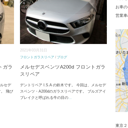
お車の
営業車
2021年03月31日
フロントガラスリペア
/
ブログ
トガラ
メルセデスベンツA200d フロントガラ
スリペア
メルセデ
デントリペア I.S.A の鈴木です。 今回は、メルセデ
。 飛び
スベンツ・A200dのガラスリペアです。 ブルズアイ
ブレイクと呼ばれる牛の目の
...
東京２