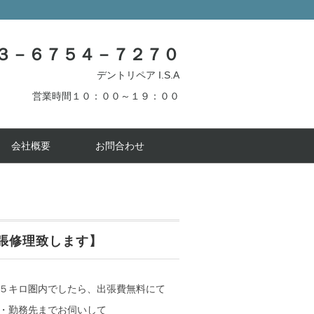
３－６７５４－７２７０
デントリペア I.S.A
営業時間１０：００～１９：００
会社概要
お問合わせ
張修理致します】
５キロ圏内でしたら、出張費無料にて
・勤務先までお伺いして