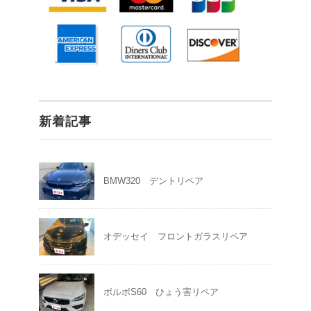
新着記事
BMW320 デントリペア
オデッセイ フロントガラスリペア
ボルボS60 ひょう害リペア