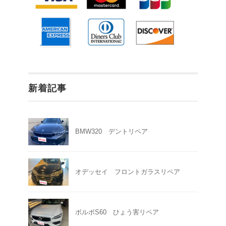
新着記事
BMW320 デントリペア
オデッセイ フロントガラスリペア
ボルボS60 ひょう害リペア