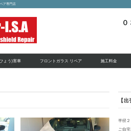
ペア専門店
０
ひょう)害車
フロントガラス リペア
施工料金
【出
半径２
ご自宅