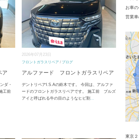
お車の
営業車
2026年07月23日
フロントガラスリペア
/
ブログ
ペア
アルファード フロントガラスリペア
ホンダ・
デントリペアI.S.Aの鈴木です。 今回は、アルファ
 施工前
ードのフロントガラスリペアです。 施工前 ブルズ
アイと呼ばれる牛の目のようなヒビ割
...
東京２