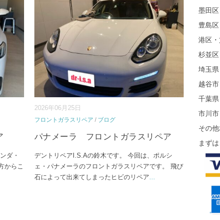
墨田区
豊島区
港区・
杉並区
埼玉県
越谷市
千葉県
2026年06月25日
市川市
フロントガラスリペア
/
ブログ
その他
ア
パナメーラ フロントガラスリペア
まずは
ホンダ・
デントリペアI.S.Aの鈴木です。 今回は、ポルシ
方からこ
ェ・パナメーラのフロントガラスリペアです。 飛び
石によって出来てしまったヒビのリペア
...