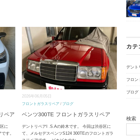
カテ
デント
フロン
ブログ
2026年06月05日
フロントガラスリペア
/
ブログ
スリペア
ベンツ300TE フロントガラスリペア
検索
飾区に
デントリペアI .S.Aの鈴木です。 今回は渋谷区に
アです。
て、メルセデスベンツS124 300TEのフロントガラ