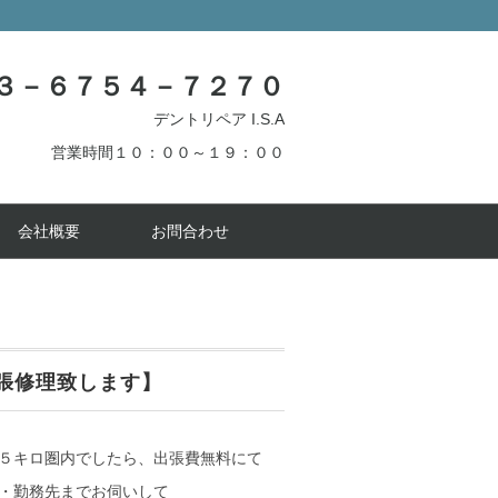
３－６７５４－７２７０
デントリペア I.S.A
営業時間１０：００～１９：００
会社概要
お問合わせ
張修理致します】
５キロ圏内でしたら、出張費無料にて
・勤務先までお伺いして