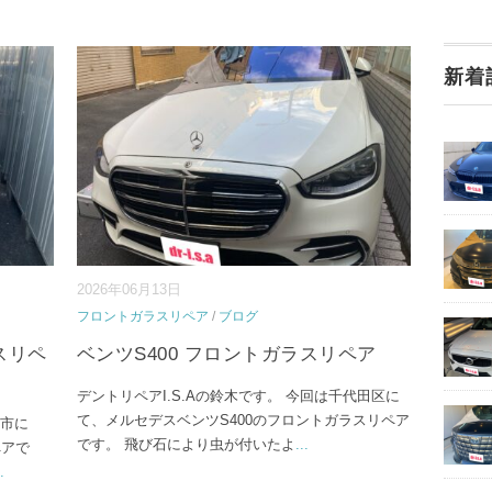
新着
2026年06月13日
フロントガラスリペア
/
ブログ
スリペ
ベンツS400 フロントガラスリペア
デントリペアI.S.Aの鈴木です。 今回は千代田区に
て、メルセデスベンツS400のフロントガラスリペア
潮市に
です。 飛び石により虫が付いたよ
...
ペアで
.