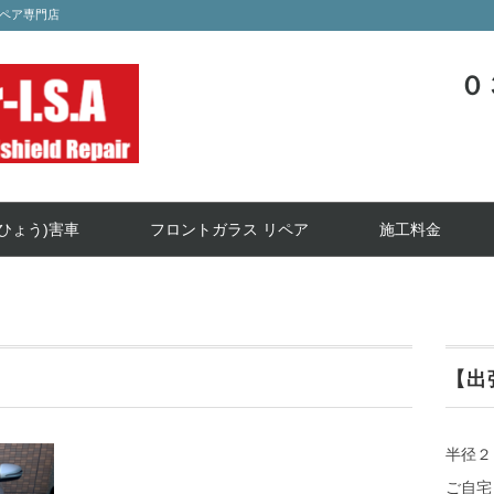
ペア専門店
０
ひょう)害車
フロントガラス リペア
施工料金
【出
半径２
ご自宅