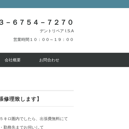
３－６７５４－７２７０
デントリペア I.S.A
営業時間１０：００～１９：００
会社概要
お問合わせ
張修理致します】
５キロ圏内でしたら、出張費無料にて
・勤務先までお伺いして