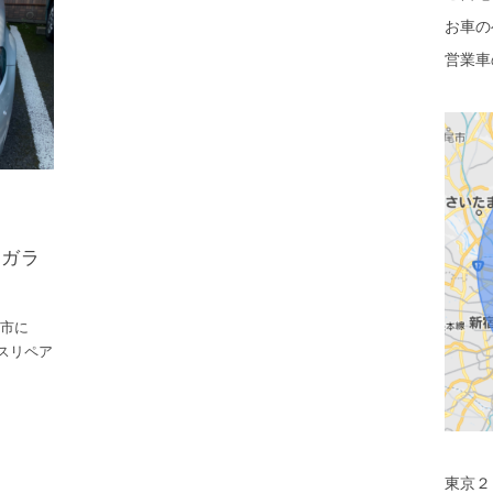
お車の
営業車
トガラ
川市に
スリペア
東京２