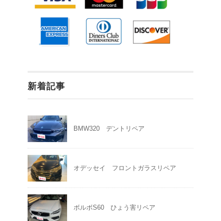
新着記事
BMW320 デントリペア
オデッセイ フロントガラスリペア
ボルボS60 ひょう害リペア