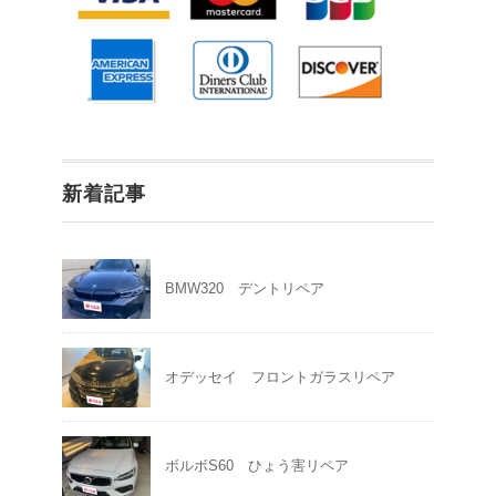
新着記事
BMW320 デントリペア
オデッセイ フロントガラスリペア
ボルボS60 ひょう害リペア