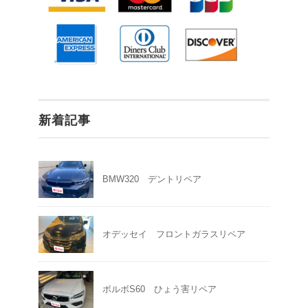
新着記事
BMW320 デントリペア
オデッセイ フロントガラスリペア
ボルボS60 ひょう害リペア