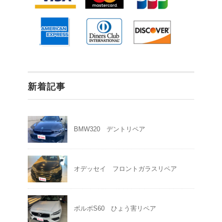
新着記事
BMW320 デントリペア
オデッセイ フロントガラスリペア
ボルボS60 ひょう害リペア