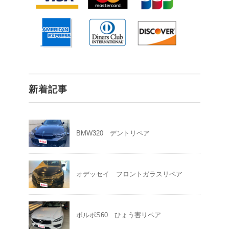
新着記事
BMW320 デントリペア
オデッセイ フロントガラスリペア
ボルボS60 ひょう害リペア