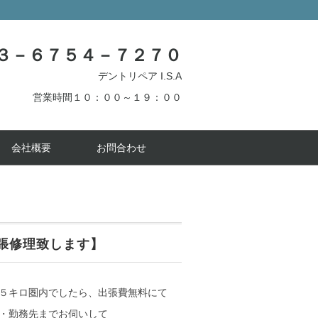
３－６７５４－７２７０
デントリペア I.S.A
営業時間１０：００～１９：００
会社概要
お問合わせ
張修理致します】
５キロ圏内でしたら、出張費無料にて
・勤務先までお伺いして