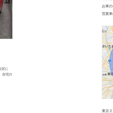
お車の
営業車
足立区に
 自宅の
東京２