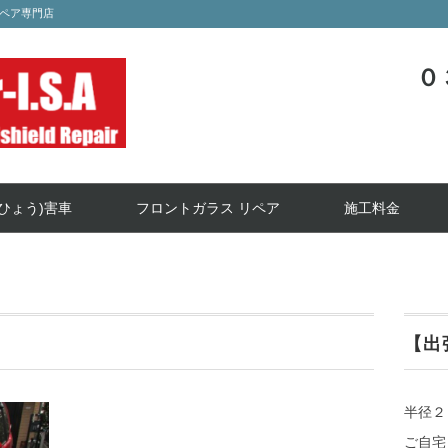
ペア専門店
０
ひょう)害車
フロントガラス リペア
施工料金
【出
半径２
ご自宅