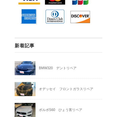
新着記事
BMW320 デントリペア
オデッセイ フロントガラスリペア
ボルボS60 ひょう害リペア