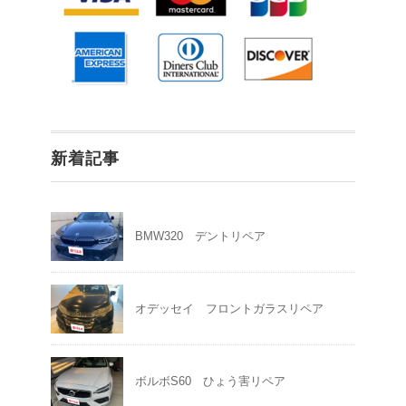
新着記事
BMW320 デントリペア
オデッセイ フロントガラスリペア
ボルボS60 ひょう害リペア