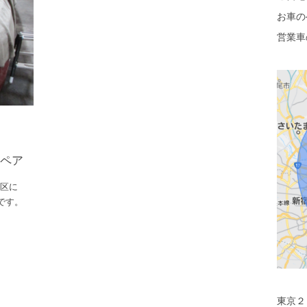
お車の
営業車
リペア
東区に
です。
東京２