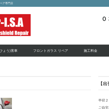
ペア専門店
０
ひょう)害車
フロントガラス リペア
施工料金
【出
半径２
ご自宅