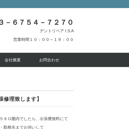
３－６７５４－７２７０
デントリペア I.S.A
営業時間１０：００～１９：００
会社概要
お問合わせ
張修理致します】
５キロ圏内でしたら、出張費無料にて
・勤務先までお伺いして