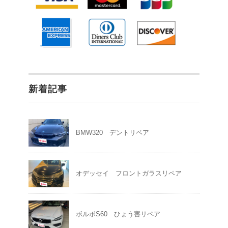
新着記事
BMW320 デントリペア
オデッセイ フロントガラスリペア
ボルボS60 ひょう害リペア