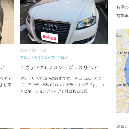
お車の
営業車
2025年02月21日
フロントガラスリペア
/
ブログ
ペア
アウディA3 フロントガラスリペア
アウディ
デントリペアI.S.Aの鈴木です。 今回は品川区に
により運
て、アウディA3のフロントガラスリペアです。 コ
ンビネーションブレイクと呼ばれる複雑
...
東京２