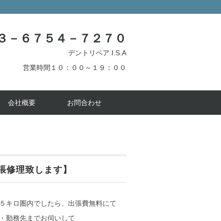
３－６７５４－７２７０
デントリペア I.S.A
営業時間１０：００～１９：００
会社概要
お問合わせ
張修理致します】
５キロ圏内でしたら、出張費無料にて
・勤務先までお伺いして