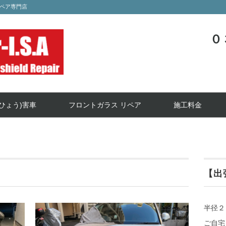
ペア専門店
０
ひょう)害車
フロントガラス リペア
施工料金
【出
半径２
ご自宅