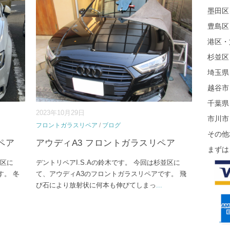
墨田区
豊島区
港区・
杉並区
埼玉県
越谷市
千葉県
2023年10月29日
市川市
フロントガラスリペア
/
ブログ
その他
ペア
アウディA3 フロントガラスリペア
まずは
東区に
デントリペアI.S.Aの鈴木です。 今回は杉並区に
す。 冬
て、アウディA3のフロントガラスリペアです。 飛
び石により放射状に何本も伸びてしまっ
...